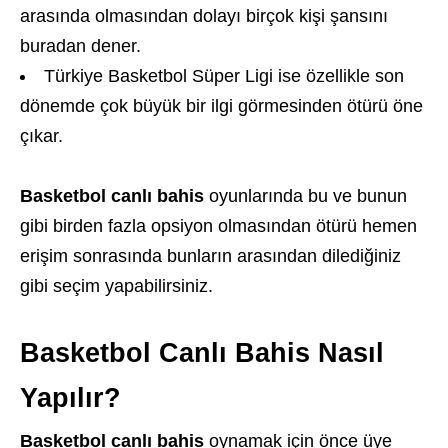
arasında olmasından dolayı birçok kişi şansını
buradan dener.
Türkiye Basketbol Süper Ligi ise özellikle son
dönemde çok büyük bir ilgi görmesinden ötürü öne
çıkar.
Basketbol canlı bahis
oyunlarında bu ve bunun
gibi birden fazla opsiyon olmasından ötürü hemen
erişim sonrasında bunların arasından dilediğiniz
gibi seçim yapabilirsiniz.
Basketbol Canlı Bahis Nasıl
Yapılır?
Basketbol canlı bahis
oynamak için önce üye