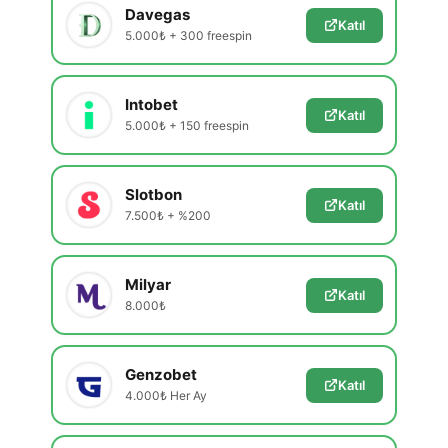
Davegas
Katıl
5.000₺ + 300 freespin
Intobet
Katıl
5.000₺ + 150 freespin
Slotbon
Katıl
7.500₺ + %200
Milyar
Katıl
8.000₺
Genzobet
Katıl
4.000₺ Her Ay