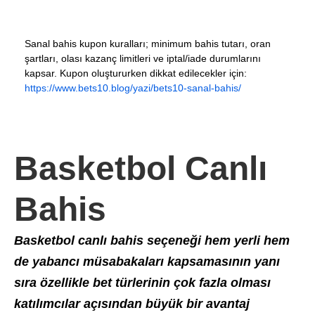
Sanal bahis kupon kuralları; minimum bahis tutarı, oran
şartları, olası kazanç limitleri ve iptal/iade durumlarını
kapsar. Kupon oluştururken dikkat edilecekler için:
https://www.bets10.blog/yazi/bets10-sanal-bahis/
Basketbol Canlı
Bahis
Basketbol canlı bahis seçeneği hem yerli hem
de yabancı müsabakaları kapsamasının yanı
sıra özellikle bet türlerinin çok fazla olması
katılımcılar açısından büyük bir avantaj