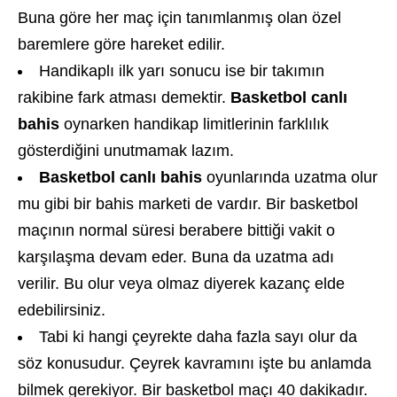
Buna göre her maç için tanımlanmış olan özel
baremlere göre hareket edilir.
Handikaplı ilk yarı sonucu ise bir takımın
rakibine fark atması demektir.
Basketbol canlı
bahis
oynarken handikap limitlerinin farklılık
gösterdiğini unutmamak lazım.
Basketbol canlı bahis
oyunlarında uzatma olur
mu gibi bir bahis marketi de vardır. Bir basketbol
maçının normal süresi berabere bittiği vakit o
karşılaşma devam eder. Buna da uzatma adı
verilir. Bu olur veya olmaz diyerek kazanç elde
edebilirsiniz.
Tabi ki hangi çeyrekte daha fazla sayı olur da
söz konusudur. Çeyrek kavramını işte bu anlamda
bilmek gerekiyor. Bir basketbol maçı 40 dakikadır.