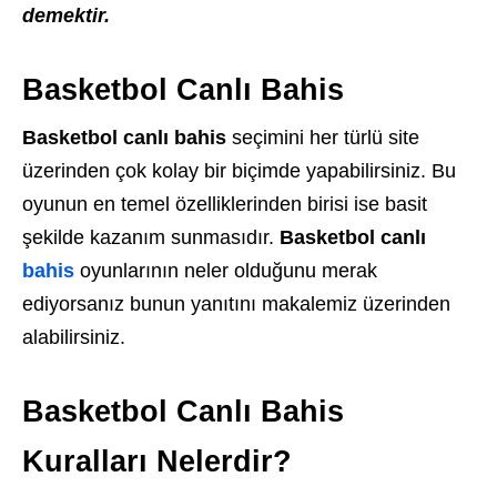
demektir.
Basketbol Canlı Bahis
Basketbol canlı bahis
seçimini her türlü site
üzerinden çok kolay bir biçimde yapabilirsiniz. Bu
oyunun en temel özelliklerinden birisi ise basit
şekilde kazanım sunmasıdır.
Basketbol canlı
bahis
oyunlarının neler olduğunu merak
ediyorsanız bunun yanıtını makalemiz üzerinden
alabilirsiniz.
Basketbol Canlı Bahis
Kuralları Nelerdir?