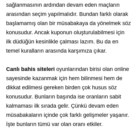
sağlanmasının ardından devam eden maçların
arasından seçim yapılmalıdır. Bundan farklı olarak
başlamamış olan bir müsabakaya da yönelmek söz
konusudur. Ancak kuponun oluşturulabilmesi için
ilk düdüğün kesinlikle çalması lazım. Bu da en
temel kuralların arasında karşımıza çıkar.
Canlı bahis siteleri
oyunlarından birisi olan online
sayesinde kazanmak için hem bilinmesi hem de
dikkat edilmesi gereken birden çok husus söz
konusudur. Bunların başında ise oranların sabit
kalmaması ilk sırada gelir. Çünkü devam eden
müsabakaların içinde çok farklı gelişmeler yaşanır.
İşte bunların tümü var olan oranı etkiler.