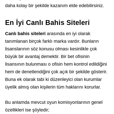
daha kolay bir şekilde kazanım elde edebilirsiniz.
En İyi Canlı Bahis Siteleri
Canlı bahis siteleri
arasında en iyi olarak
tanımlanan birçok farklı marka vardır. Bunların
lisanslarının söz konusu olması kesinlikle çok
büyük bir avantaj demektir. Bir bet ofisinin
lisansının bulunması o ofisin hem kontrol edildiğini
hem de denetlendiğini çok açık bir şekilde gösterir.
Buna ek olarak tabi ki düzenleyici olan kurumlar
üyelik almış olan kişilerin tüm haklarını korurlar.
Bu anlamda mevcut oyun komisyonlarının genel
özellikleri ise şöyledir;