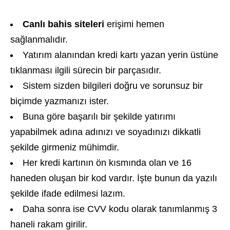
Canlı bahis siteleri
erişimi hemen
sağlanmalıdır.
Yatırım alanından kredi kartı yazan yerin üstüne
tıklanması ilgili sürecin bir parçasıdır.
Sistem sizden bilgileri doğru ve sorunsuz bir
biçimde yazmanızı ister.
Buna göre başarılı bir şekilde yatırımı
yapabilmek adına adınızı ve soyadınızı dikkatli
şekilde girmeniz mühimdir.
Her kredi kartının ön kısmında olan ve 16
haneden oluşan bir kod vardır. İşte bunun da yazılı
şekilde ifade edilmesi lazım.
Daha sonra ise CVV kodu olarak tanımlanmış 3
haneli rakam girilir.