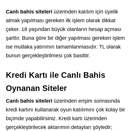
Canlı bahis siteleri
üzerinden katılım için üyelik
almak yapılması gereken ilk işlem olarak dikkat
çeker. 18 yaşından büyük olanların hesap açması
şarttır. Buna göre bir diğer yapılması gereken işlem
ise mutlaka yatırımın tamamlanmasıdır. TL olarak
bunun gerçekleştirilmesi çok basittir.
Kredi Kartı ile Canlı Bahis
Oynanan Siteler
Canlı bahis siteleri
üzerinden erişim sonrasında
kredi kartını kullanarak oyun katılımını çok kolay bir
biçimde yapabilirsiniz. Kredi kartı üzerinden
gerçekleştirilecek aktarımın detayları şöyledir;