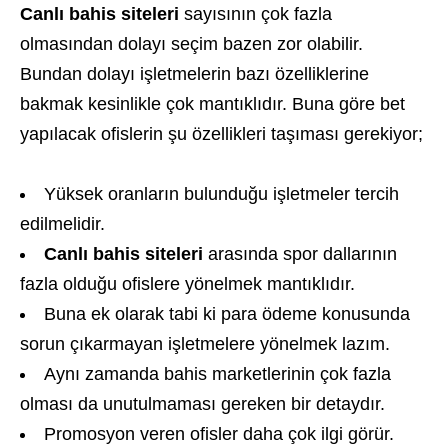
Canlı bahis siteleri
sayısının çok fazla
olmasından dolayı seçim bazen zor olabilir.
Bundan dolayı işletmelerin bazı özelliklerine
bakmak kesinlikle çok mantıklıdır. Buna göre bet
yapılacak ofislerin şu özellikleri taşıması gerekiyor;
Yüksek oranların bulunduğu işletmeler tercih
edilmelidir.
Canlı bahis siteleri
arasında spor dallarının
fazla olduğu ofislere yönelmek mantıklıdır.
Buna ek olarak tabi ki para ödeme konusunda
sorun çıkarmayan işletmelere yönelmek lazım.
Aynı zamanda bahis marketlerinin çok fazla
olması da unutulmaması gereken bir detaydır.
Promosyon veren ofisler daha çok ilgi görür.