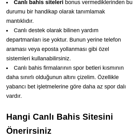
Canlı bahis siteleri
bonus vermediklerinden bu
durumu bir handikap olarak tanımlamak
mantıklıdır.
Canlı destek olarak bilinen yardım
departmanları ise yoktur. Bunun yerine telefon
araması veya eposta yollanması gibi özel
sistemleri kullanabilirsiniz.
Canlı bahis firmalarının spor betleri kısmının
daha sınırlı olduğunun altını çizelim. Özellikle
yabancı bet işletmelerine göre daha az spor dalı
vardır.
Hangi Canlı Bahis Sitesini
Önerirsiniz