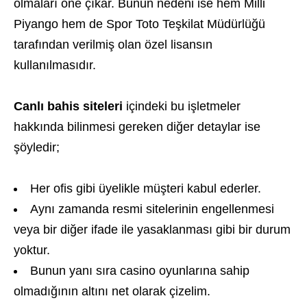
olmaları öne çıkar. Bunun nedeni ise hem Milli
Piyango hem de Spor Toto Teşkilat Müdürlüğü
tarafından verilmiş olan özel lisansın
kullanılmasıdır.
Canlı bahis siteleri
içindeki bu işletmeler
hakkında bilinmesi gereken diğer detaylar ise
şöyledir;
Her ofis gibi üyelikle müşteri kabul ederler.
Aynı zamanda resmi sitelerinin engellenmesi
veya bir diğer ifade ile yasaklanması gibi bir durum
yoktur.
Bunun yanı sıra casino oyunlarına sahip
olmadığının altını net olarak çizelim.