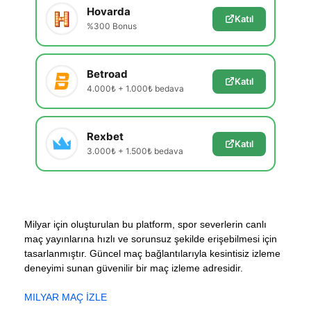
Hovarda
Katıl
%300 Bonus
Betroad
Katıl
4.000₺ + 1.000₺ bedava
Rexbet
Katıl
3.000₺ + 1.500₺ bedava
Milyar için oluşturulan bu platform, spor severlerin canlı
maç yayınlarına hızlı ve sorunsuz şekilde erişebilmesi için
tasarlanmıştır. Güncel maç bağlantılarıyla kesintisiz izleme
deneyimi sunan güvenilir bir maç izleme adresidir.
MILYAR MAÇ İZLE