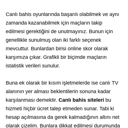
Canlı bahis oyunlarında başarılı olabilmek ve aynı
zamanda kazanabilmek için maçların takip
edilmesi gerektiğini de unutmayınız. Bunun için
genellikle sunulmuş olan iki farklı seçenek
mevcuttur. Bunlardan birisi online skor olarak
karşımıza çıkar. Grafikli bir biçimde maçların
istatistik verileri sunulur.
Buna ek olarak bir kısım işletmelerde ise canlı TV
alanının yer alması beklentilerin sonuna kadar
karşılanması demektir.
Canlı bahis siteleri
bu
hizmeti hiçbir ücret talep etmeden sunar. Tabi ki
hesap açılmasına da gerek kalmadığının altını net
olarak çizelim. Bunlara dikkat edilmesi durumunda