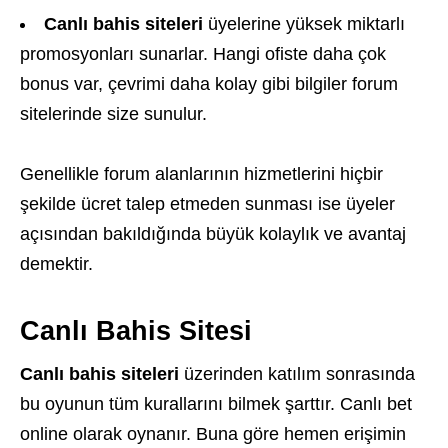
Canlı bahis siteleri
üyelerine yüksek miktarlı
promosyonları sunarlar. Hangi ofiste daha çok
bonus var, çevrimi daha kolay gibi bilgiler forum
sitelerinde size sunulur.
Genellikle forum alanlarının hizmetlerini hiçbir
şekilde ücret talep etmeden sunması ise üyeler
açısından bakıldığında büyük kolaylık ve avantaj
demektir.
Canlı Bahis Sitesi
Canlı bahis siteleri
üzerinden katılım sonrasında
bu oyunun tüm kurallarını bilmek şarttır. Canlı bet
online olarak oynanır. Buna göre hemen erişimin