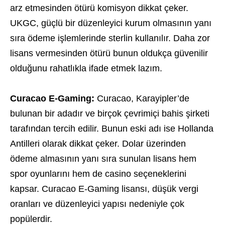
arz etmesinden ötürü komisyon dikkat çeker.
UKGC, güçlü bir düzenleyici kurum olmasının yanı
sıra ödeme işlemlerinde sterlin kullanılır. Daha zor
lisans vermesinden ötürü bunun oldukça güvenilir
olduğunu rahatlıkla ifade etmek lazım.
Curacao E-Gaming:
Curacao, Karayipler’de
bulunan bir adadır ve birçok çevrimiçi bahis şirketi
tarafından tercih edilir. Bunun eski adı ise Hollanda
Antilleri olarak dikkat çeker. Dolar üzerinden
ödeme almasının yanı sıra sunulan lisans hem
spor oyunlarını hem de casino seçeneklerini
kapsar. Curacao E-Gaming lisansı, düşük vergi
oranları ve düzenleyici yapısı nedeniyle çok
popülerdir.