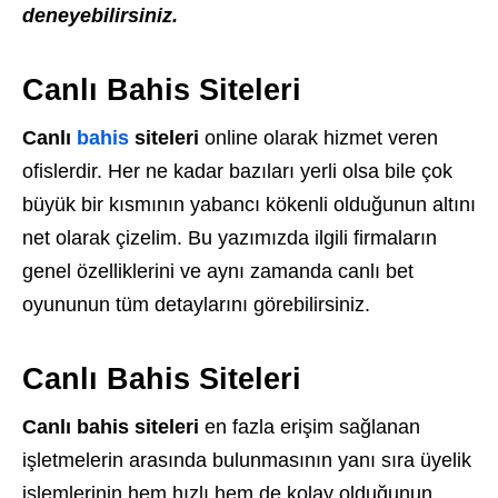
deneyebilirsiniz.
Canlı Bahis Siteleri
Canlı
bahis
siteleri
online olarak hizmet veren
ofislerdir. Her ne kadar bazıları yerli olsa bile çok
büyük bir kısmının yabancı kökenli olduğunun altını
net olarak çizelim. Bu yazımızda ilgili firmaların
genel özelliklerini ve aynı zamanda canlı bet
oyununun tüm detaylarını görebilirsiniz.
Canlı Bahis Siteleri
Canlı bahis siteleri
en fazla erişim sağlanan
işletmelerin arasında bulunmasının yanı sıra üyelik
işlemlerinin hem hızlı hem de kolay olduğunun