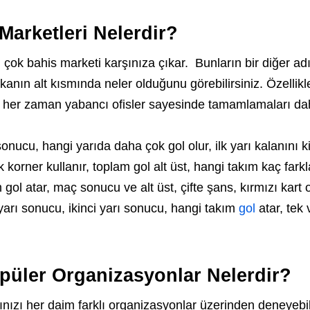
Marketleri Nelerdir?
 çok bahis marketi karşınıza çıkar. Bunların bir diğer adı
ın alt kısmında neler olduğunu görebilirsiniz. Özellik
ni her zaman yabancı ofisler sayesinde tamamlamaları dah
nucu, hangi yarıda daha çok gol olur, ilk yarı kalanını k
korner kullanır, toplam gol alt üst, hangi takım kaç farkla
gol atar, maç sonucu ve alt üst, çifte şans, kırmızı kart o
yarı sonucu, ikinci yarı sonucu, hangi takım
gol
atar, tek 
püler Organizasyonlar Nelerdir?
ızı her daim farklı organizasyonlar üzerinden deneyebilir