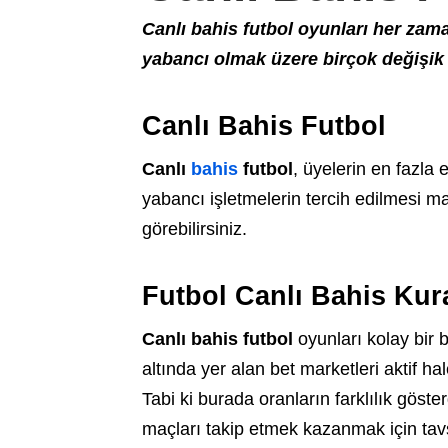
Canlı bahis futbol oyunları her zama
yabancı olmak üzere birçok değişik
Canlı Bahis Futbol
Canlı
bahis
futbol
, üyelerin en fazla 
yabancı işletmelerin tercih edilmesi ma
görebilirsiniz.
Futbol Canlı Bahis Kura
Canlı bahis futbol
oyunları kolay bir 
altında yer alan bet marketleri aktif 
Tabi ki burada oranların farklılık göst
maçları takip etmek kazanmak için tavsi