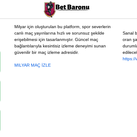
Milyar için oluşturulan bu platform, spor severlerin
canlı maç yayınlarına hızlı ve sorunsuz şekilde
Sanal b
erişebilmesi için tasarlanmıştır. Güncel maç
oran şar
bağlantılarıyla kesintisiz izleme deneyimi sunan
durumla
güvenilir bir maç izleme adresidir.
edilecek
https:/
MILYAR MAÇ İZLE