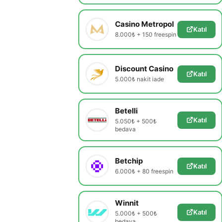
Casino Metropol
Katıl
8.000₺ + 150 freespin
Discount Casino
Katıl
5.000₺ nakit iade
Betelli
Katıl
5.050₺ + 500₺
bedava
Betchip
Katıl
6.000₺ + 80 freespin
Winnit
Katıl
5.000₺ + 500₺
bedava