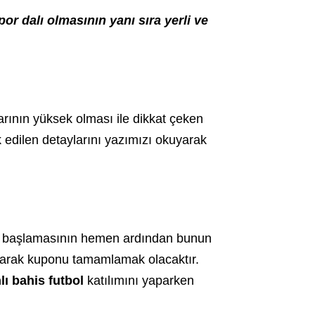
or dalı olmasının yanı sıra yerli ve
nlarının yüksek olması ile dikkat çeken
ak edilen detaylarını yazımızı okuyarak
ının başlamasının hemen ardından bunun
yaparak kuponu tamamlamak olacaktır.
lı bahis futbol
katılımını yaparken