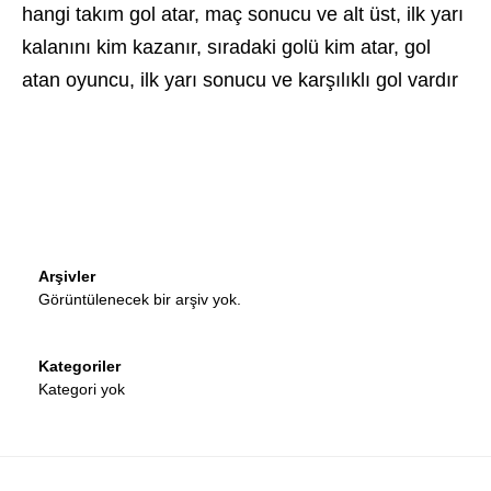
hangi takım gol atar, maç sonucu ve alt üst, ilk yarı
kalanını kim kazanır, sıradaki golü kim atar, gol
atan oyuncu, ilk yarı sonucu ve karşılıklı gol vardır
Arşivler
Görüntülenecek bir arşiv yok.
Kategoriler
Kategori yok