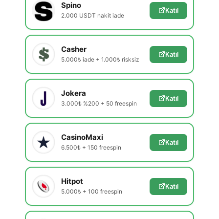
Spino
Katıl
2.000 USDT nakit iade
Casher
Katıl
5.000₺ iade + 1.000₺ risksiz
Jokera
Katıl
3.000₺ %200 + 50 freespin
CasinoMaxi
Katıl
6.500₺ + 150 freespin
Hitpot
Katıl
5.000₺ + 100 freespin