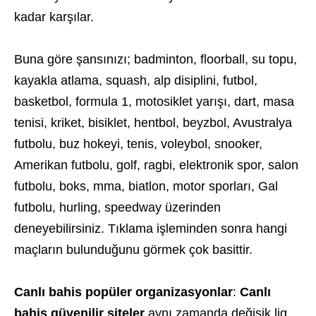
kadar karşılar.
Buna göre şansınızı; badminton, floorball, su topu,
kayakla atlama, squash, alp disiplini, futbol,
basketbol, formula 1, motosiklet yarışı, dart, masa
tenisi, kriket, bisiklet, hentbol, beyzbol, Avustralya
futbolu, buz hokeyi, tenis, voleybol, snooker,
Amerikan futbolu, golf, ragbi, elektronik spor, salon
futbolu, boks, mma, biatlon, motor sporları, Gal
futbolu, hurling, speedway üzerinden
deneyebilirsiniz. Tıklama işleminden sonra hangi
maçların bulunduğunu görmek çok basittir.
Canlı bahis popüler organizasyonlar
:
Canlı
bahis güvenilir siteler
aynı zamanda değişik lig,