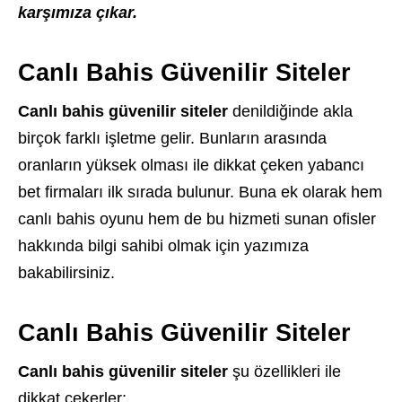
karşımıza çıkar.
Canlı Bahis Güvenilir Siteler
Canlı bahis güvenilir siteler
denildiğinde akla
birçok farklı işletme gelir. Bunların arasında
oranların yüksek olması ile dikkat çeken yabancı
bet firmaları ilk sırada bulunur. Buna ek olarak hem
canlı bahis oyunu hem de bu hizmeti sunan ofisler
hakkında bilgi sahibi olmak için yazımıza
bakabilirsiniz.
Canlı Bahis Güvenilir Siteler
Canlı bahis güvenilir siteler
şu özellikleri ile
dikkat çekerler;