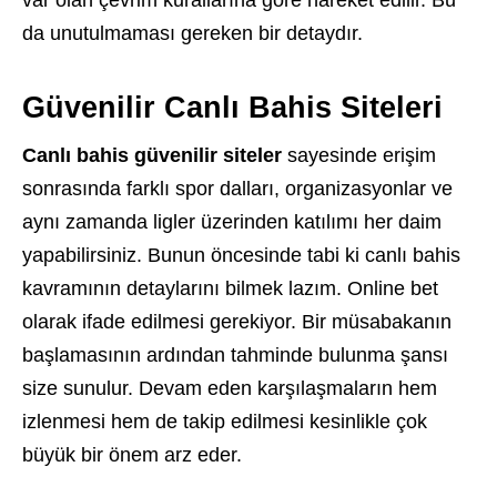
var olan çevrim kurallarına göre hareket edilir. Bu
da unutulmaması gereken bir detaydır.
Güvenilir Canlı Bahis Siteleri
Canlı bahis güvenilir siteler
sayesinde erişim
sonrasında farklı spor dalları, organizasyonlar ve
aynı zamanda ligler üzerinden katılımı her daim
yapabilirsiniz. Bunun öncesinde tabi ki canlı bahis
kavramının detaylarını bilmek lazım. Online bet
olarak ifade edilmesi gerekiyor. Bir müsabakanın
başlamasının ardından tahminde bulunma şansı
size sunulur. Devam eden karşılaşmaların hem
izlenmesi hem de takip edilmesi kesinlikle çok
büyük bir önem arz eder.