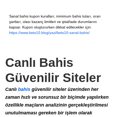
Sanal bahis kupon kuralları; minimum bahis tutarı, oran
şartları, olası kazanç limitleri ve iptal/iade durumlarını
kapsar. Kupon oluştururken dikkat edilecekler için:
https://www.bets10.blog/yazi/bets10-sanal-bahis/
Canlı Bahis
Güvenilir Siteler
Canlı
bahis
güvenilir siteler üzerinden her
zaman hızlı ve sorunsuz bir biçimde yapılırken
özellikle maçların analizinin gerçekleştirilmesi
unutulmaması gereken bir işlem olarak