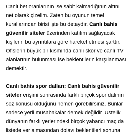
Canlı bet oranlarının ise sabit kalmadığının altını
net olarak çizelim. Zaten bu oyunun temel
kurallarından birisi işte bu detaydır.
Canlı bahis
güvenilir siteler
üzerinden katılım sağlayacak
kişilerin bu ayrıntılara göre hareket etmesi şarttır.
Ofislerin büyük bir kısmında canlı skor ve canlı TV
alanlarının bulunması ise beklentilerin karşılanması
demektir.
Canlı bahis spor dalları:
Canlı bahis güvenilir
siteler
erişimi sonrasında farklı birçok spor dalının
söz konusu olduğunu hemen görebilirsiniz. Bunlar
sadece yerli müsabakalar demek değildir. Üstelik
dünyanın farklı yerlerindeki birçok yabancı maç da
listede yer almasından dolayı beklentileri sonuna