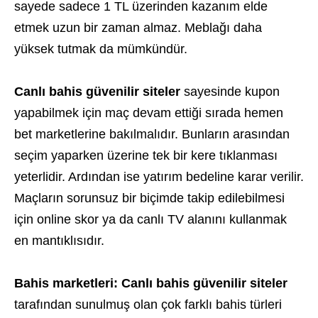
sayede sadece 1 TL üzerinden kazanım elde
etmek uzun bir zaman almaz. Meblağı daha
yüksek tutmak da mümkündür.
Canlı bahis güvenilir siteler
sayesinde kupon
yapabilmek için maç devam ettiği sırada hemen
bet marketlerine bakılmalıdır. Bunların arasından
seçim yaparken üzerine tek bir kere tıklanması
yeterlidir. Ardından ise yatırım bedeline karar verilir.
Maçların sorunsuz bir biçimde takip edilebilmesi
için online skor ya da canlı TV alanını kullanmak
en mantıklısıdır.
Bahis marketleri:
Canlı bahis güvenilir siteler
tarafından sunulmuş olan çok farklı bahis türleri