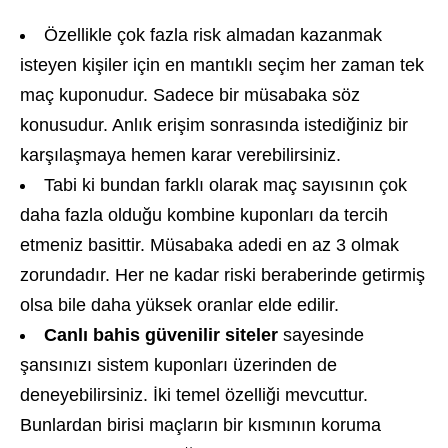
Özellikle çok fazla risk almadan kazanmak
isteyen kişiler için en mantıklı seçim her zaman tek
maç kuponudur. Sadece bir müsabaka söz
konusudur. Anlık erişim sonrasında istediğiniz bir
karşılaşmaya hemen karar verebilirsiniz.
Tabi ki bundan farklı olarak maç sayısının çok
daha fazla olduğu kombine kuponları da tercih
etmeniz basittir. Müsabaka adedi en az 3 olmak
zorundadır. Her ne kadar riski beraberinde getirmiş
olsa bile daha yüksek oranlar elde edilir.
Canlı bahis güvenilir siteler
sayesinde
şansınızı sistem kuponları üzerinden de
deneyebilirsiniz. İki temel özelliği mevcuttur.
Bunlardan birisi maçların bir kısmının koruma